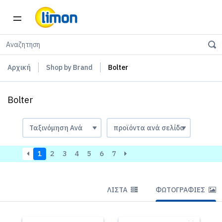
Αρχική
Shop by Brand
Bolter
Bolter
1
2
3
4
5
6
7
ΛΊΣΤΑ
ΦΩΤΟΓΡΑΦΊΕΣ