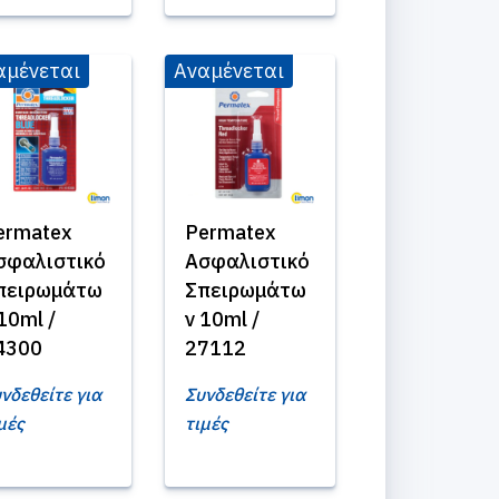
αμένεται
Αναμένεται
ermatex
Permatex
σφαλιστικό
Ασφαλιστικό
πειρωμάτω
Σπειρωμάτω
10ml /
ν 10ml /
4300
27112
νδεθείτε για
Συνδεθείτε για
μές
τιμές