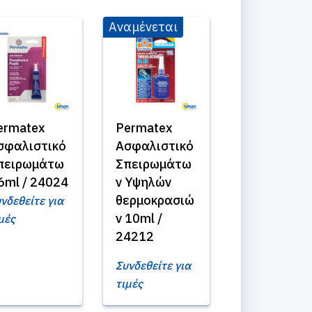
Αναμένεται
ermatex
Permatex
σφαλιστικό
Ασφαλιστικό
πειρωμάτω
Σπειρωμάτω
 6ml / 24024
ν Υψηλών
θερμοκρασιώ
νδεθείτε για
ν 10ml /
μές
24212
Συνδεθείτε για
τιμές