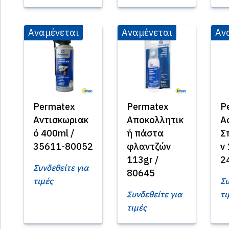
Αναμένεται
Αναμένεται
Αν
Permatex
Permatex
P
Αντισκωριακ
Αποκολλητικ
Α
ό 400ml /
ή πάστα
Σ
35611-80052
φλαντζών
ν 
113gr /
2
Συνδεθείτε για
80645
τιμές
Συ
Συνδεθείτε για
τι
τιμές