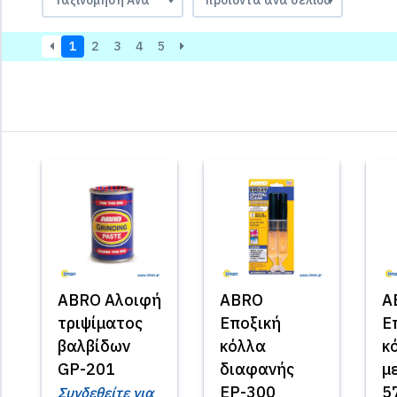
1
2
3
4
5
ABRO Αλοιφή
ABRO
A
τριψίματος
Εποξική
Ε
βαλβίδων
κόλλα
κ
GP-201
διαφανής
μ
EP-300
5
Συνδεθείτε για