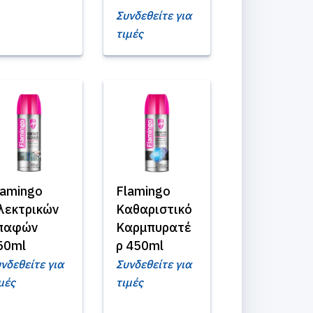
Συνδεθείτε για
τιμές
lamingo
Flamingo
λεκτρικών
Καθαριστικό
παφών
Καρμπυρατέ
50ml
ρ 450ml
νδεθείτε για
Συνδεθείτε για
μές
τιμές