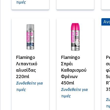
τιμές
Αν
Flamingo
Flamingo
P
Λιπαντικό
Σπρέι
σ
αλυσίδας
Καθαρισμού
φ
220ml
Φρένων
S
450ml
R
Συνδεθείτε για
3
τιμές
Συνδεθείτε για
τιμές
Συ
τι