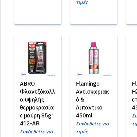
τιμές
ABRO
Flamingo
F
Φλαντζόκολλ
Αντισκωριακ
Η
α υψηλής
ό &
ε
θερμοκρασία
Λιπαντικό
4
ς μαύρη 85gr
450ml
Συ
412-AB
Συνδεθείτε για
τι
Συνδεθείτε για
τιμές