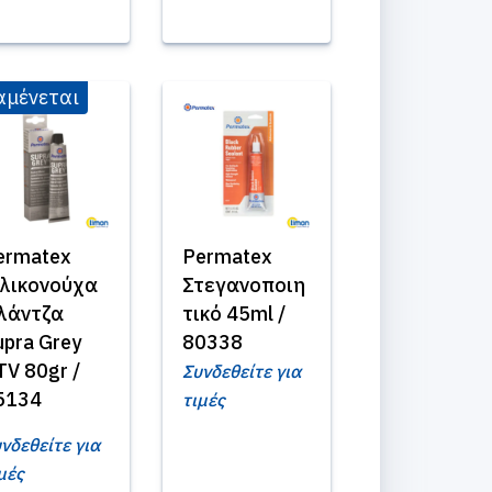
αμένεται
ermatex
Permatex
ιλικονούχα
Στεγανοποιη
λάντζα
τικό 45ml /
upra Grey
80338
TV 80gr /
Συνδεθείτε για
5134
τιμές
νδεθείτε για
μές