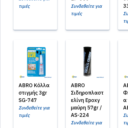
3
τιμές
Συνδεθείτε για
τιμές
Συ
τι
ABRO Κόλλα
ABRO
A
στιγμής 3gr
Σιδηροπλαστ
Φ
SG-747
ελίνη Epoxy
α 
μαύρη 57gr /
A
Συνδεθείτε για
AS-224
τιμές
Συ
Συνδεθείτε για
τι