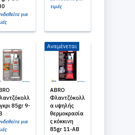
30
τιμές
νδεθείτε για
μές
Αναμένεται
BRO
ABRO
λαντζόκολλ
Φλαντζόκολλ
γκρι 85gr 9-
α υψηλής
B
θερμοκρασία
ς κόκκινη
νδεθείτε για
85gr 11-AB
μές