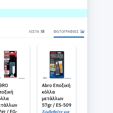
ΛΊΣΤΑ
ΦΩΤΟΓΡΑΦΊΕΣ
BRO
Abro Εποξική
ποξική
κόλλα
όλλα
μετάλλων
ετάλλων
57gr / ES-509
7gr / EG-
Συνδεθείτε για