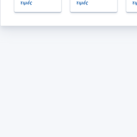
τιμές
τιμές
τι