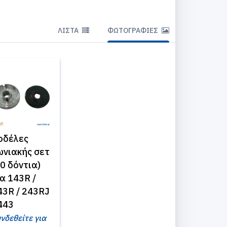
ΛΊΣΤΑ
ΦΩΤΟΓΡΑΦΊΕΣ
οδέλες
ωνιακής σετ
10 δόντια)
ια 143R /
43R / 243RJ
 443
νδεθείτε για