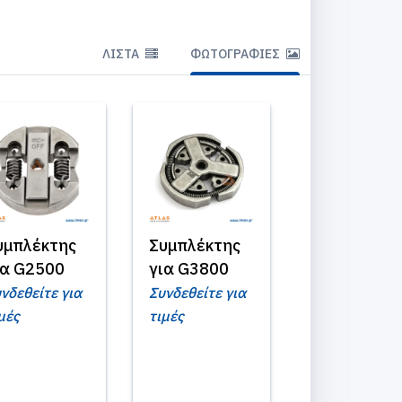
ΛΊΣΤΑ
ΦΩΤΟΓΡΑΦΊΕΣ
υμπλέκτης
Συμπλέκτης
ια G2500
για G3800
νδεθείτε για
Συνδεθείτε για
μές
τιμές