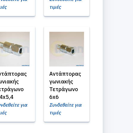
μές
τιμές
ντάπτορας
Αντάπτορας
ωνιακής
γωνιακής
ετράγωνο
Τετράγωνο
,4x5,4
6x6
νδεθείτε για
Συνδεθείτε για
μές
τιμές