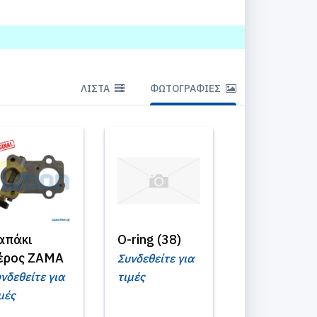
ΛΊΣΤΑ
ΦΩΤΟΓΡΑΦΊΕΣ
απάκι
O-ring (38)
έρος ZAMA
Συνδεθείτε για
νδεθείτε για
τιμές
μές