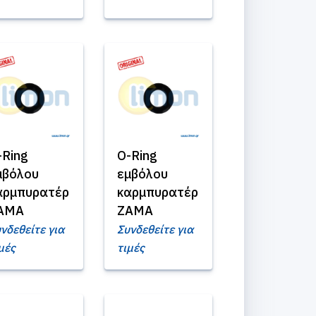
-Ring
O-Ring
μβόλου
εμβόλου
αρμπυρατέρ
καρμπυρατέρ
AMA
ZAMA
νδεθείτε για
Συνδεθείτε για
μές
τιμές