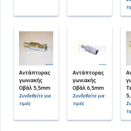
τι
Αντάπτορας
Αντάπτορας
Α
γωνιακής
γωνιακής
γ
Οβάλ 5,5mm
Οβάλ 6,5mm
Τ
5
Συνδεθείτε για
Συνδεθείτε για
τιμές
τιμές
Συ
τι