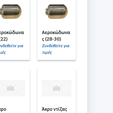
εροκώδωνα
Αεροκώδωνα
(22)
ς (28-30)
νδεθείτε για
Συνδεθείτε για
μές
τιμές
κρο
Άκρο ντίζας