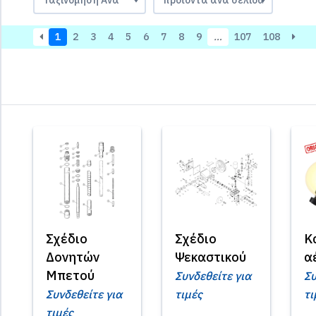
1
2
3
4
5
6
7
8
9
…
107
108
Σχέδιο
Σχέδιο
K
Δονητών
Ψεκαστικού
α
Μπετού
Συνδεθείτε για
Συ
Συνδεθείτε για
τιμές
τι
τιμές