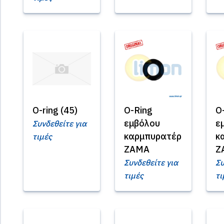
O-ring (45)
O-Ring
O
εμβόλου
ε
Συνδεθείτε για
καρμπυρατέρ
κ
τιμές
ZAMA
Z
Συνδεθείτε για
Συ
τιμές
τι