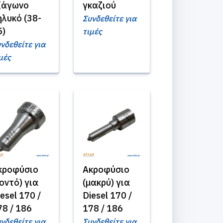
ξάγωνο
γκαζιού
ηλυκό (38-
Συνδεθείτε για
5)
τιμές
νδεθείτε για
μές
κροφύσιο
Ακροφύσιο
κοντό) για
(μακρύ) για
esel 170 /
Diesel 170 /
78 / 186
178 / 186
νδεθείτε για
Συνδεθείτε για