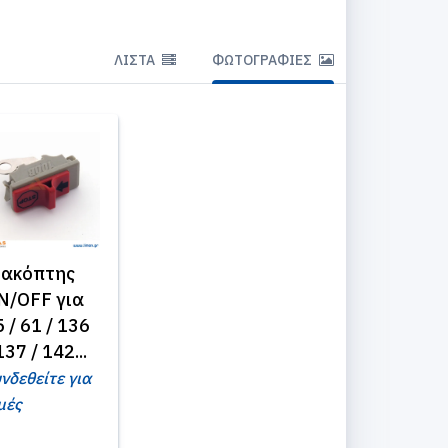
ΛΊΣΤΑ
ΦΩΤΟΓΡΑΦΊΕΣ
ιακόπτης
N/OFF για
 / 61 / 136
137 / 142...
νδεθείτε για
μές