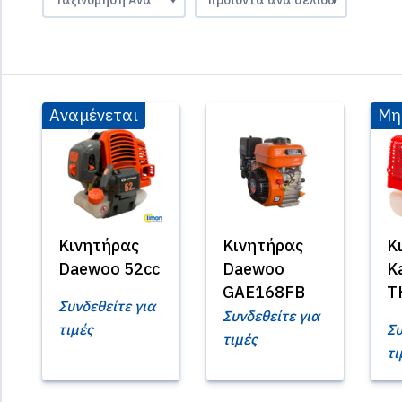
Αναμένεται
Μη
Κινητήρας
Κινητήρας
Κ
Daewoo 52cc
Daewoo
K
GAE168FB
T
Συνδεθείτε για
Συνδεθείτε για
τιμές
Συ
τιμές
τι