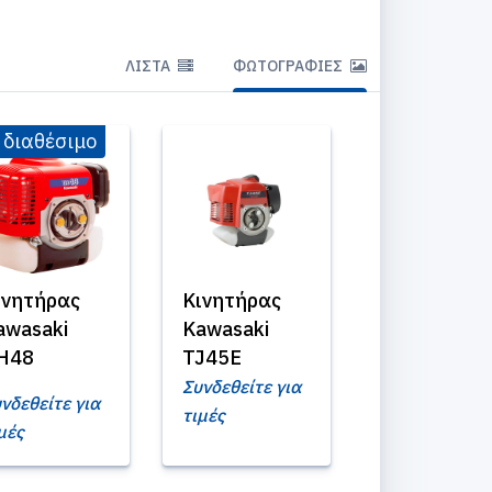
ΛΊΣΤΑ
ΦΩΤΟΓΡΑΦΊΕΣ
 διαθέσιμο
ινητήρας
Κινητήρας
awasaki
Kawasaki
H48
TJ45E
Συνδεθείτε για
νδεθείτε για
τιμές
μές