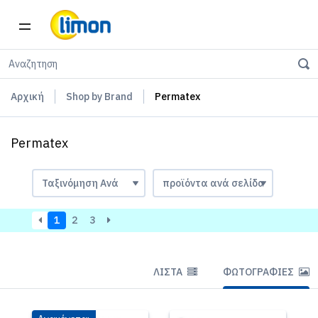
Αρχική
Shop by Brand
Permatex
Permatex
1
2
3
ΛΊΣΤΑ
ΦΩΤΟΓΡΑΦΊΕΣ