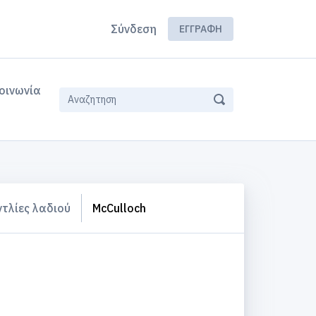
Σύνδεση
ΕΓΓΡΑΦΉ
οινωνία
ντλίες λαδιού
McCulloch