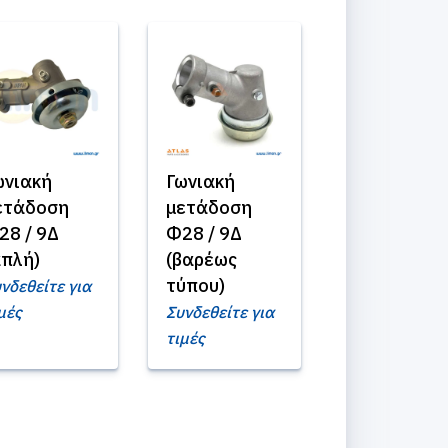
ωνιακή
Γωνιακή
ετάδοση
μετάδοση
28 / 9Δ
Φ28 / 9Δ
απλή)
(βαρέως
τύπου)
νδεθείτε για
μές
Συνδεθείτε για
τιμές