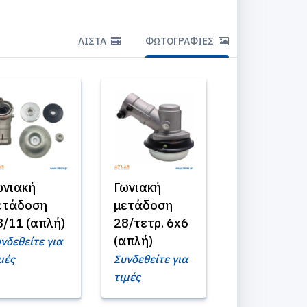
ΛΊΣΤΑ
ΦΩΤΟΓΡΑΦΊΕΣ
ωνιακή
Γωνιακή
ετάδοση
μετάδοση
8/11 (απλή)
28/τετρ. 6x6
(απλή)
νδεθείτε για
μές
Συνδεθείτε για
τιμές