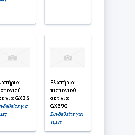
λατήρια
Ελατήρια
ιστονιού
πιστονιού
ετ για GX35
σετ για
GX390
νδεθείτε για
μές
Συνδεθείτε για
τιμές