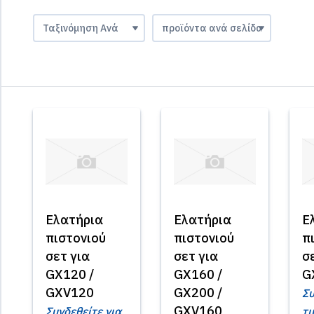
Ελατήρια
Ελατήρια
Ε
πιστονιού
πιστονιού
π
σετ για
σετ για
σ
GX120 /
GX160 /
G
GXV120
GX200 /
Συ
GXV160
Συνδεθείτε για
τι