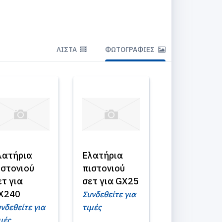
ΛΊΣΤΑ
ΦΩΤΟΓΡΑΦΊΕΣ
λατήρια
Ελατήρια
ιστονιού
πιστονιού
ετ για
σετ για GX25
X240
Συνδεθείτε για
νδεθείτε για
τιμές
μές