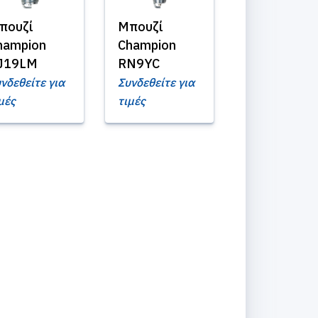
πουζί
Μπουζί
hampion
Champion
J19LM
RN9YC
νδεθείτε για
Συνδεθείτε για
μές
τιμές