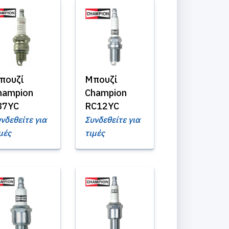
πουζί
Μπουζί
hampion
Champion
87YC
RC12YC
νδεθείτε για
Συνδεθείτε για
μές
τιμές