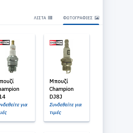
ΛΊΣΤΑ
ΦΩΤΟΓΡΑΦΊΕΣ
πουζί
Μπουζί
hampion
Champion
14
DJ8J
νδεθείτε για
Συνδεθείτε για
μές
τιμές