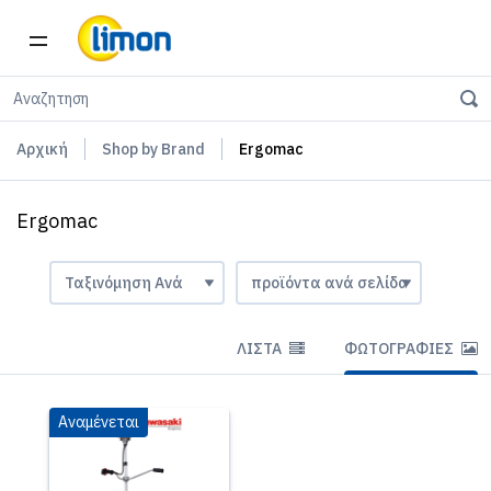
Αρχική
Shop by Brand
Ergomac
Ergomac
ΛΊΣΤΑ
ΦΩΤΟΓΡΑΦΊΕΣ
Αναμένεται