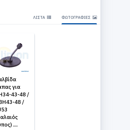
ΛΊΣΤΑ
ΦΩΤΟΓΡΑΦΊΕΣ
αλβίδα
άπας για
H34-43-48 /
BH43-48 /
J53
παλαιός
πος) ....