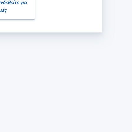
νδεθείτε για
μές