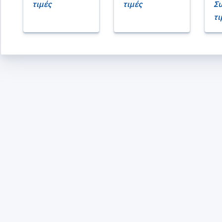
τιμές
τιμές
Συ
τι