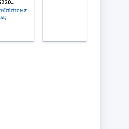
220...
νδεθείτε για
μές