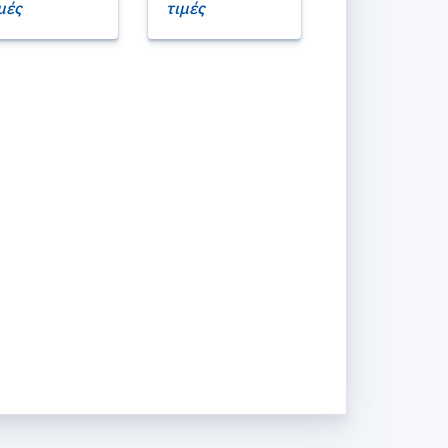
μές
τιμές